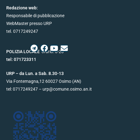
Redazione web:
Responsabile di pubblicazione
WebMaster presso URP
tel. 0717249247
POLIZIA LOCALE
orario: 8-20
tel:
071723311
URP – da Lun. a Sab. 8.30-13
Via Fontemagna,12
60027
Osimo (AN)
tel:
0717249247
– urp@
comune.osimo.an.it