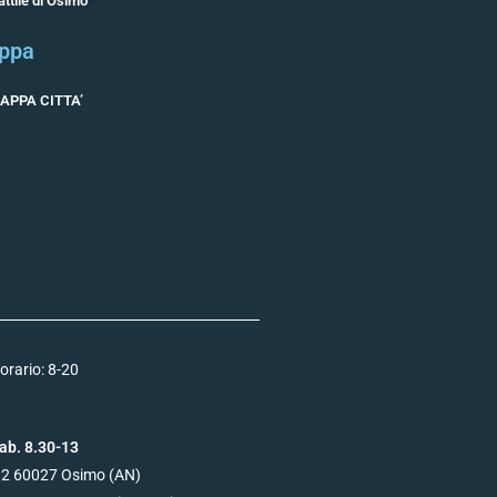
attile di Osimo
ppa
APPA CITTA’
orario: 8-20
ab. 8.30-13
12
60027
Osimo (AN)