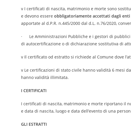
v I certificati di nascita, matrimonio e morte sono sostitu
e devono essere
obbligatoriamente accettati dagli enti 
apportate al d.P.R. n.445/2000 dal d.L. n.76/2020, conver
· Le Amministrazioni Pubbliche e i gestori di pubblici s
di autocertificazione o di dichiarazione sostitutiva di att
v Il certificato od estratto si richiede al Comune dove l’at
v Le certificazioni di stato civile hanno validità 6 mesi d
hanno validità illimitata.
I CERTIFICATI
I certificati di nascita, matrimonio e morte riportano il 
e data di nascita, luogo e data dell’evento di una person
GLI ESTRATTI