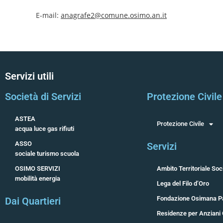
E-mail:
anagrafe2@comune.osimo.an.it
Servizi utili
Società di Servizi
Protezione Civile
ASTEA
Protezione Civile
acqua luce gas rifiuti
ASSO
Servizi
sociale turismo scuola
OSIMO SERVIZI
Ambito Territoriale Soci
mobilità energia
Lega del Filo d’Oro
Fondazione Osimana P
Dai Quartieri
Residenze per Anziani 