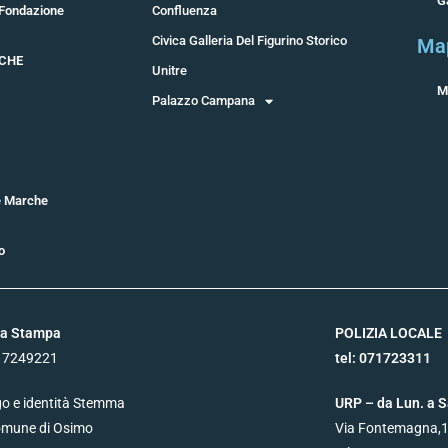
G
 Fondazione
Confluenza
Civica Galleria Del Figurino Storico
Ma
RCHE
Unitre
M
Palazzo Campana
e Marche
o
ea Stampa
POLIZIA LOCALE
17249221
tel:
071723311
o e identità Stemma
URP – da Lun. a S
omune di Osimo
Via Fontemagna,