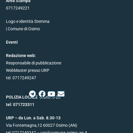
Area Stampa
0717249221
Logo e identità Stemma
| Comune di Osimo
Eventi
Redazione web:
Responsabile di pubblicazione
WebMaster presso URP
tel. 0717249247
POLIZIA LOCALE
orario: 8-20
tel:
071723311
URP – da Lun. a Sab. 8.30-13
Via Fontemagna,12
60027
Osimo (AN)
tel:
0717249247
– urp@
comune.osimo.an.it