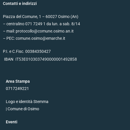
Contatti e indirizzi
Piazza del Comune, 1 – 60027 Osimo (An)
– centralino 071 7249 1 da lun. a sab. 8/14
– mail: protocollo@comune.osimo.an.it
– PEC: comune.osimo@emarche.it
P.I. e C.Fisc. 00384350427
IT53E0103037490000001492858
IBAN
Area Stampa
0717249221
Logo e identità Stemma
| Comune di Osimo
Eventi