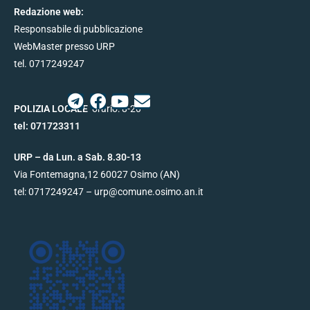
Redazione web:
Responsabile di pubblicazione
WebMaster presso URP
tel. 0717249247
POLIZIA LOCALE
orario: 8-20
tel:
071723311
URP – da Lun. a Sab. 8.30-13
Via Fontemagna,12
60027
Osimo (AN)
tel:
0717249247
– urp@
comune.osimo.an.it