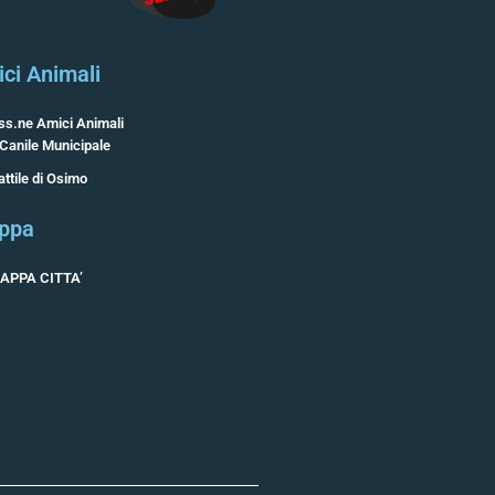
ci Animali
ss.ne Amici Animali
 Canile Municipale
attile di Osimo
ppa
APPA CITTA’