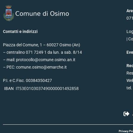
Ar
07
Contatti e indirizzi
Log
| C
Piazza del Comune, 1 – 60027 Osimo (An)
– centralino 071 7249 1 da lun. a sab. 8/14
Eve
– mail: protocollo@comune.osimo.an.it
Red
– PEC: comune.osimo@emarche.it
Res
P.I. e C.Fisc. 00384350427
Web
IT53E0103037490000001492858
tel
IBAN
Privacy Po