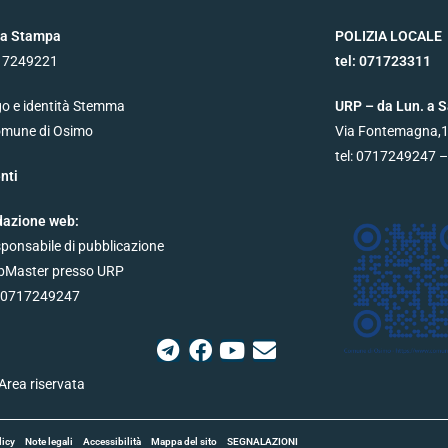
ea Stampa
POLIZIA LOCALE
17249221
tel:
071723311
o e identità Stemma
URP – da Lun. a S
omune di Osimo
Via Fontemagna,
tel:
0717249247
–
nti
azione web:
ponsabile di pubblicazione
Master presso URP
. 0717249247
Area riservata
licy
Note legali
Accessibilità
Mappa del sito
SEGNALAZIONI