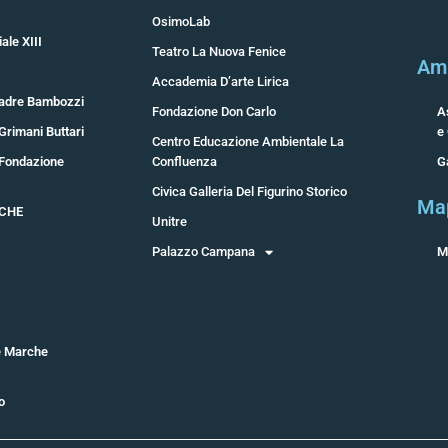
OsimoLab
ale XIII
Teatro La Nuova Fenice
Ami
Accademia D’arte Lirica
adre Bambozzi
Fondazione Don Carlo
A
Grimani Buttari
e
Centro Educazione Ambientale La
 Fondazione
Confluenza
G
Civica Galleria Del Figurino Storico
Ma
RCHE
Unitre
Palazzo Campana
M
e Marche
o