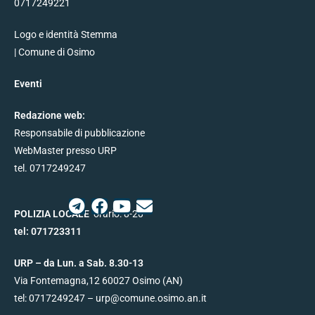
0717249221
Logo e identità Stemma
| Comune di Osimo
Eventi
Redazione web:
Responsabile di pubblicazione
WebMaster presso URP
tel. 0717249247
POLIZIA LOCALE
orario: 8-20
tel:
071723311
URP – da Lun. a Sab. 8.30-13
Via Fontemagna,12
60027
Osimo (AN)
tel:
0717249247
– urp@
comune.osimo.an.it